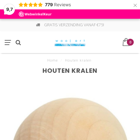
×
779
Reviews
9,7
GRATIS VERZENDING VANAF €75!
0
Home
/
Houten kralen
HOUTEN KRALEN