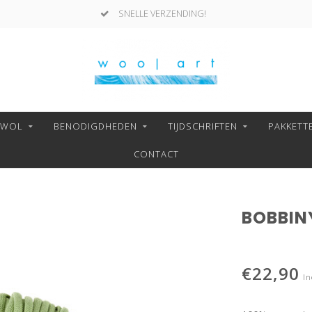
SNELLE VERZENDING!
NWOL
BENODIGDHEDEN
TIJDSCHRIFTEN
PAKKETT
CONTACT
BOBBIN
€22,90
In