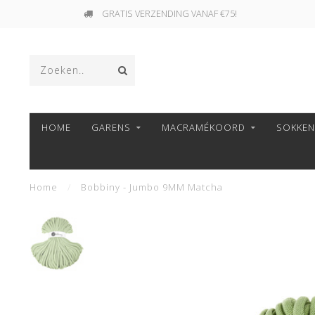
GRATIS VERZENDING VANAF €75!
HOME
GARENS
MACRAMÉKOORD
SOKKE
Home
/
Bobbiny - Jumbo 9MM Matcha