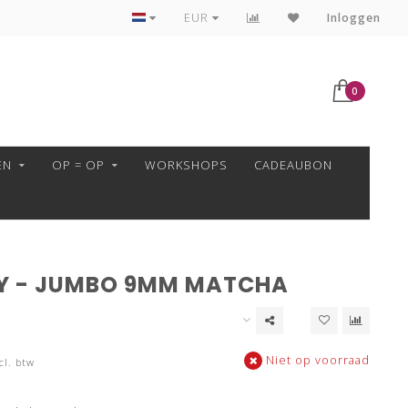
VEILIG BETALEN MET MOLLIE!
EUR
Inloggen
0
EN
OP = OP
WORKSHOPS
CADEAUBON
Y - JUMBO 9MM MATCHA
Niet op voorraad
cl. btw