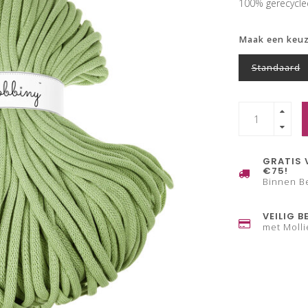
100% gerecycl
Maak een keu
Standaard
GRATIS 
€75!
Binnen B
VEILIG B
met Molli