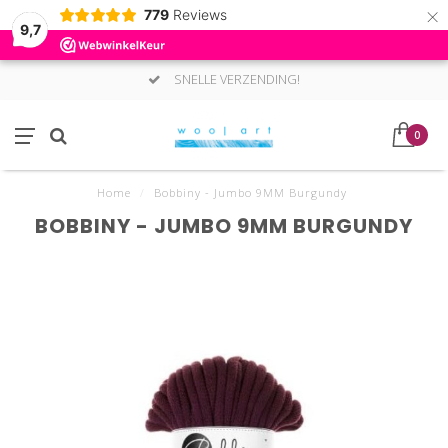
×
779
Reviews
9,7
SNELLE VERZENDING!
0
Home
/
Bobbiny - Jumbo 9MM Burgundy
BOBBINY - JUMBO 9MM BURGUNDY