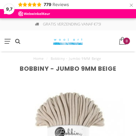
×
779
Reviews
9,7
GRATIS VERZENDING VANAF €75!
0
Home
/
Bobbiny - Jumbo 9MM Beige
BOBBINY - JUMBO 9MM BEIGE