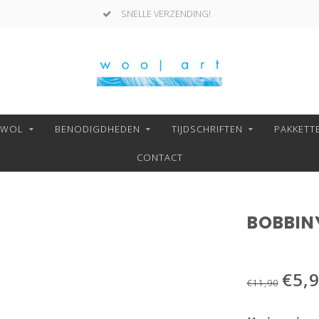
SNELLE VERZENDING!
NWOL
BENODIGDHEDEN
TIJDSCHRIFTEN
PAKKETT
CONTACT
BOBBIN
€5,
€11,90