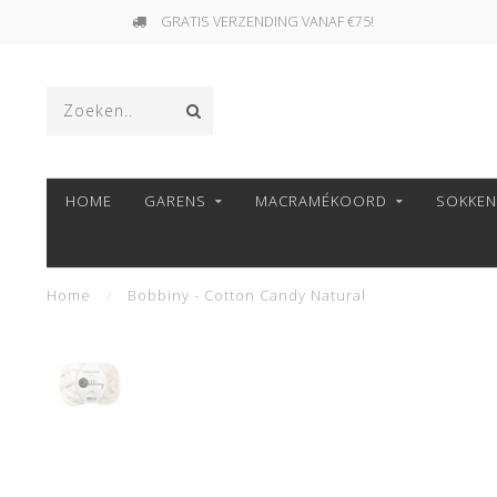
GRATIS VERZENDING VANAF €75!
HOME
GARENS
MACRAMÉKOORD
SOKKE
Home
/
Bobbiny - Cotton Candy Natural