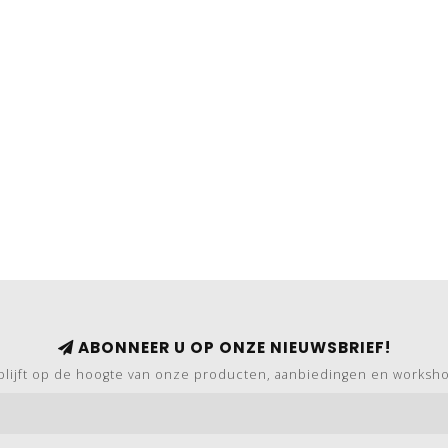
ABONNEER U OP ONZE NIEUWSBRIEF!
blijft op de hoogte van onze producten, aanbiedingen en worksh