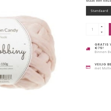
Maak een keu
Standaard
GRATIS 
€75!
Binnen B
VEILIG B
met Molli