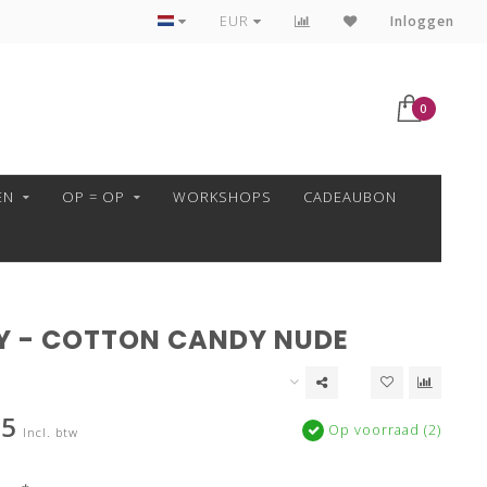
GARENS ALTIJD VAN HETZELFDE VERFBAD!
EUR
Inloggen
0
EN
OP = OP
WORKSHOPS
CADEAUBON
Y - COTTON CANDY NUDE
95
Op voorraad (2)
Incl. btw