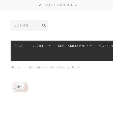
SNELLE VERZENDING!
HOME
GARENS
MACRAMÉKOORD
SOKKE
Home
/
Bobbiny - Cotton Candy Nude