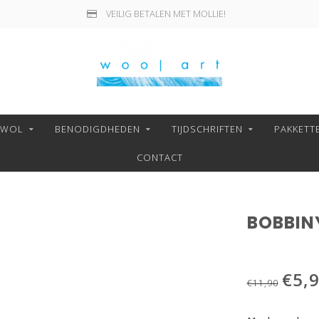
VEILIG BETALEN MET MOLLIE!
NWOL
BENODIGDHEDEN
TIJDSCHRIFTEN
PAKKETT
CONTACT
BOBBIN
€5,
€11,90