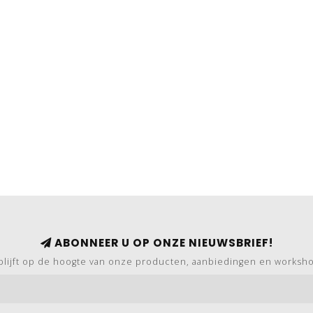
ABONNEER U OP ONZE NIEUWSBRIEF!
blijft op de hoogte van onze producten, aanbiedingen en worksh