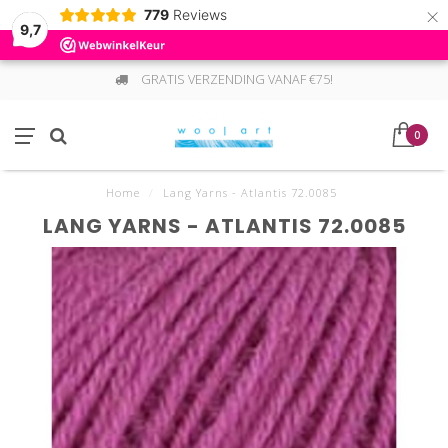
×
779
Reviews
9,7
GRATIS VERZENDING VANAF €75!
0
Home
/
Lang Yarns - Atlantis 72.0085
LANG YARNS - ATLANTIS 72.0085