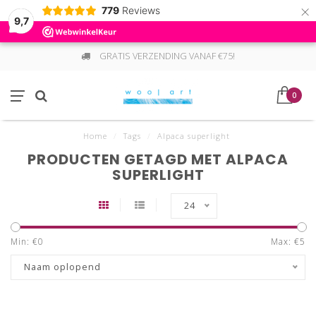
×
779
Reviews
9,7
GRATIS VERZENDING VANAF €75!
0
Home
/
Tags
/
Alpaca superlight
PRODUCTEN GETAGD MET ALPACA
SUPERLIGHT
24
Min: €
0
Max: €
5
Naam oplopend