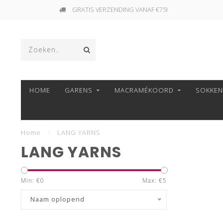
GRATIS VERZENDING VANAF €75!
HOME
GARENS
MACRAMÉKOORD
SOKKE
Home
/
LANG YARNS
LANG YARNS
Min: €
0
Max: €
5
Naam oplopend