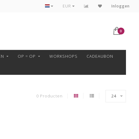
VEILIG BETALEN MET MOLLIE!
EUR
Inloggen
0
EN
OP = OP
WORKSHOPS
CADEAUBON
0 Producten
24