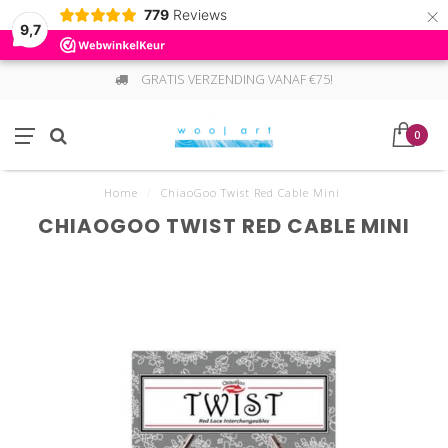
×
779
Reviews
9,7
GRATIS VERZENDING VANAF €75!
0
Home
/
ChiaoGoo Twist Red Cable Mini
CHIAOGOO TWIST RED CABLE MINI