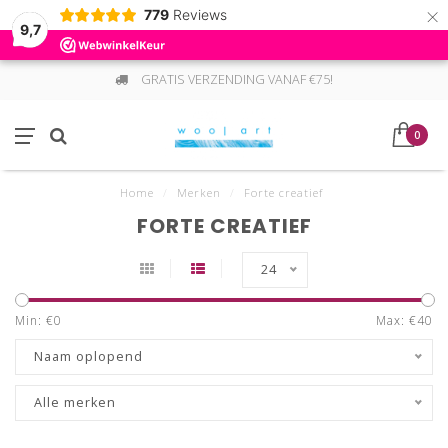
×
779
Reviews
9,7
GRATIS VERZENDING VANAF €75!
0
Home
/
Merken
/
Forte creatief
FORTE CREATIEF
24
Min: €
0
Max: €
40
Naam oplopend
Alle merken