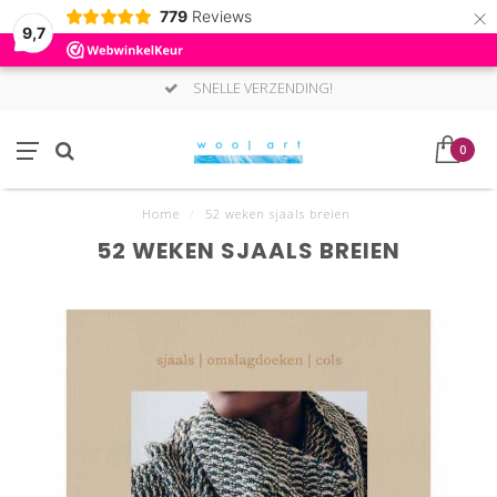
×
779
Reviews
9,7
SNELLE VERZENDING!
0
Home
/
52 weken sjaals breien
52 WEKEN SJAALS BREIEN