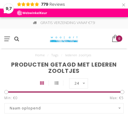
×
779
Reviews
9,7
GRATIS VERZENDING VANAF €75!
0
Home
/
Tags
/
lederen zooltjes
PRODUCTEN GETAGD MET LEDEREN
ZOOLTJES
24
Min: €
0
Max: €
5
Naam oplopend