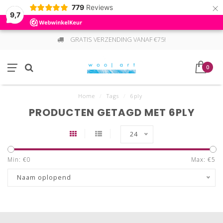
×
779
Reviews
9,7
GRATIS VERZENDING VANAF €75!
0
Home
/
Tags
/
6ply
PRODUCTEN GETAGD MET 6PLY
24
Min: €
0
Max: €
5
Naam oplopend