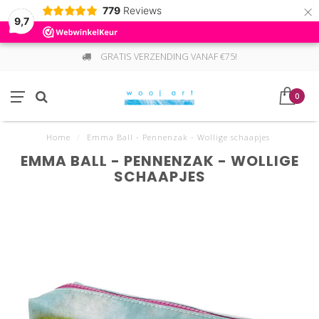
×
779
Reviews
9,7
GRATIS VERZENDING VANAF €75!
0
Home
/
Emma Ball - Pennenzak - Wollige schaapjes
EMMA BALL - PENNENZAK - WOLLIGE
SCHAAPJES