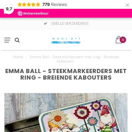
×
779
Reviews
9,7
SNELLE VERZENDING!
0
Home
/
Emma Ball - Steekmarkeerders met ring - Breiende
kabouters
EMMA BALL - STEEKMARKEERDERS MET
RING - BREIENDE KABOUTERS