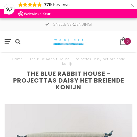
×
779
Reviews
9,7
SNELLE VERZENDING!
0
Home
/
The Blue Rabbit House - Projecttas Daisy het breiende
konijn
THE BLUE RABBIT HOUSE -
PROJECTTAS DAISY HET BREIENDE
KONIJN