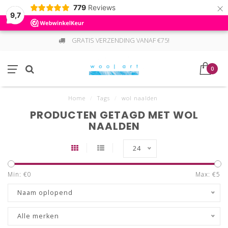
×
779
Reviews
9,7
GRATIS VERZENDING VANAF €75!
0
Home
/
Tags
/
wol naalden
PRODUCTEN GETAGD MET WOL
NAALDEN
24
Min: €
0
Max: €
5
Naam oplopend
Alle merken