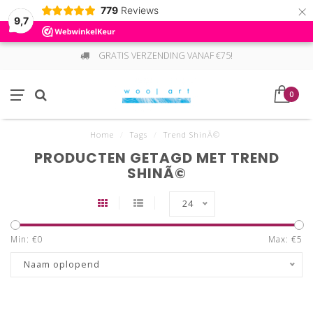
×
779
Reviews
9,7
GRATIS VERZENDING VANAF €75!
0
Home
/
Tags
/
Trend ShinÃ©
PRODUCTEN GETAGD MET TREND
SHINÃ©
24
Min: €
0
Max: €
5
Naam oplopend