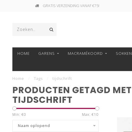
GRATIS VERZENDING VANAF €75!
HOME
GARENS
MACRAMÉKOORD
SOKKE
Home
/
Tags
/
tijdschrift
PRODUCTEN GETAGD MET
TIJDSCHRIFT
Min: €
0
Max: €
10
Naam oplopend