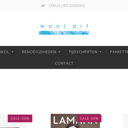
SNELLE VERZENDING!
NWOL
BENODIGDHEDEN
TIJDSCHRIFTEN
PAKKETT
CONTACT
SALE-50%
SALE-50%