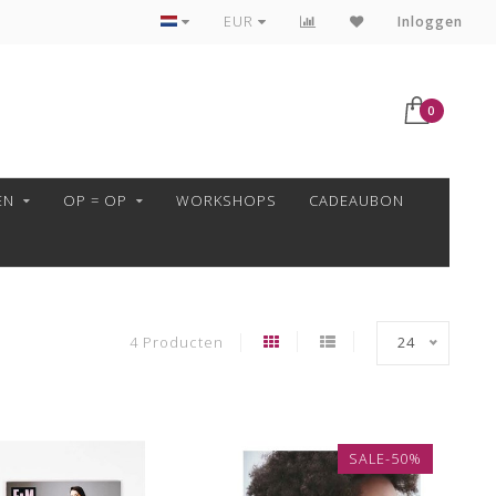
VEILIG BETALEN MET MOLLIE!
EUR
Inloggen
0
EN
OP = OP
WORKSHOPS
CADEAUBON
4 Producten
24
SALE-50%