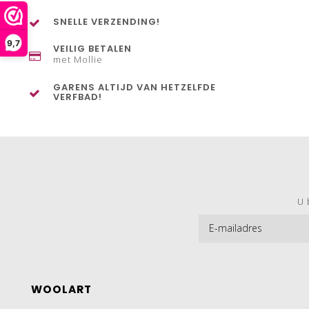
SNELLE VERZENDING!
9,7
VEILIG BETALEN
met Mollie
GARENS ALTIJD VAN HETZELFDE
VERFBAD!
U 
WOOLART