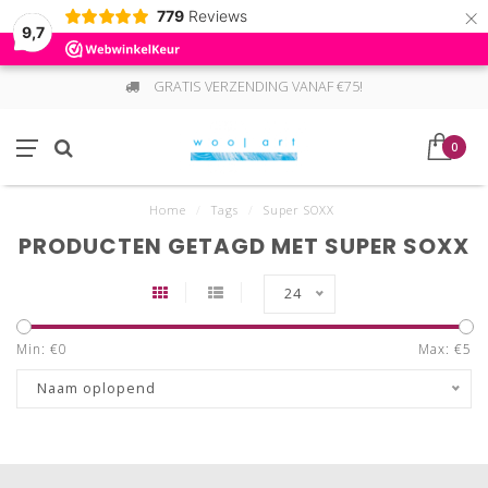
×
779
Reviews
9,7
GRATIS VERZENDING VANAF €75!
0
Home
/
Tags
/
Super SOXX
PRODUCTEN GETAGD MET SUPER SOXX
24
Min: €
0
Max: €
5
Naam oplopend