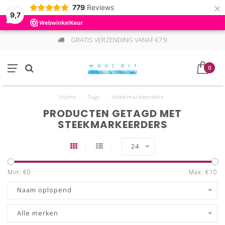
×
779
Reviews
9,7
GRATIS VERZENDING VANAF €75!
0
Home
/
Tags
/
steekmarkeerders
PRODUCTEN GETAGD MET
STEEKMARKEERDERS
24
Min: €
0
Max: €
10
Naam oplopend
Alle merken