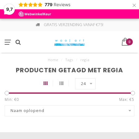
×
779
Reviews
9,7
GRATIS VERZENDING VANAF €75!
0
Home
/
Tags
/
regia
PRODUCTEN GETAGD MET REGIA
24
Min: €
0
Max: €
5
Naam oplopend