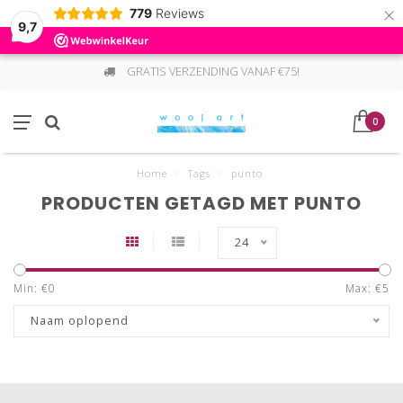
×
779
Reviews
9,7
GRATIS VERZENDING VANAF €75!
0
Home
/
Tags
/
punto
PRODUCTEN GETAGD MET PUNTO
24
Min: €
0
Max: €
5
Naam oplopend