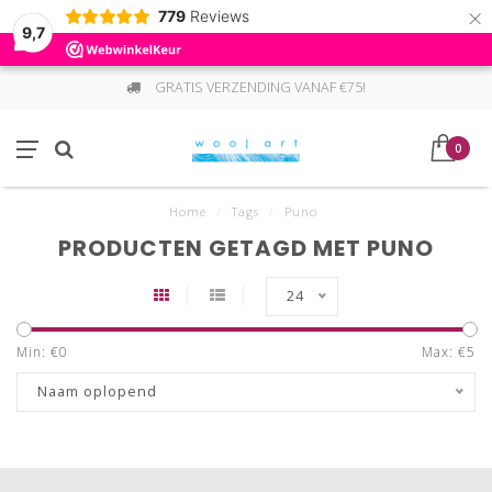
×
779
Reviews
9,7
GRATIS VERZENDING VANAF €75!
0
Home
/
Tags
/
Puno
PRODUCTEN GETAGD MET PUNO
24
Min: €
0
Max: €
5
Naam oplopend