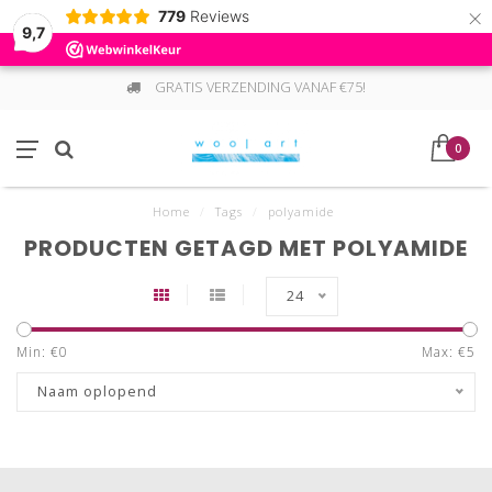
×
779
Reviews
9,7
GRATIS VERZENDING VANAF €75!
0
Home
/
Tags
/
polyamide
PRODUCTEN GETAGD MET POLYAMIDE
24
Min: €
0
Max: €
5
Naam oplopend