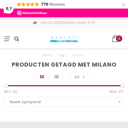
×
779
Reviews
9,7
GRATIS VERZENDING VANAF €75!
0
Home
/
Tags
/
Milano
PRODUCTEN GETAGD MET MILANO
24
Min: €
0
Max: €
5
Naam oplopend