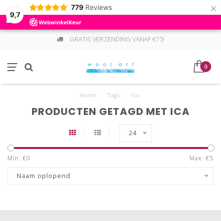
×
779
Reviews
9,7
GRATIS VERZENDING VANAF €75!
0
Home
/
Tags
/
Ica
PRODUCTEN GETAGD MET ICA
24
Min: €
0
Max: €
5
Naam oplopend