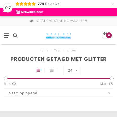
×
779
Reviews
9,7
GRATIS VERZENDING VANAF €75!
0
Home
/
Tags
/
glitter
PRODUCTEN GETAGD MET GLITTER
24
Min: €
0
Max: €
5
Naam oplopend