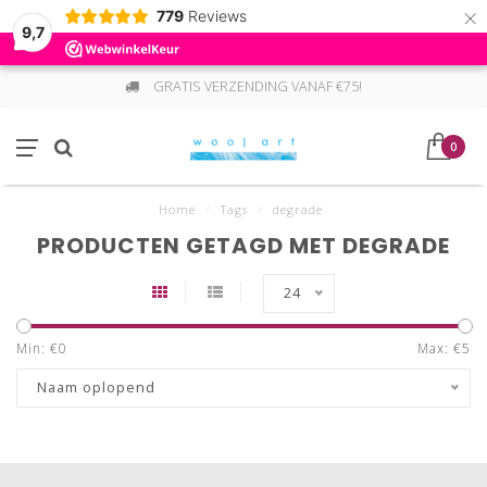
×
779
Reviews
9,7
GRATIS VERZENDING VANAF €75!
0
Home
/
Tags
/
degrade
PRODUCTEN GETAGD MET DEGRADE
24
Min: €
0
Max: €
5
Naam oplopend