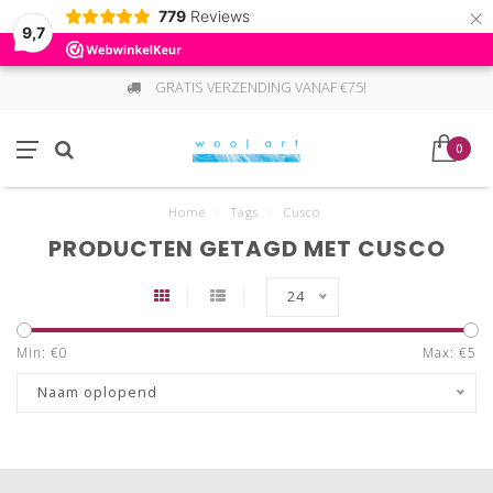
×
779
Reviews
9,7
GRATIS VERZENDING VANAF €75!
0
Home
/
Tags
/
Cusco
PRODUCTEN GETAGD MET CUSCO
24
Min: €
0
Max: €
5
Naam oplopend