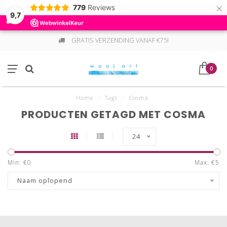
×
779
Reviews
9,7
GRATIS VERZENDING VANAF €75!
0
Home
/
Tags
/
Cosma
PRODUCTEN GETAGD MET COSMA
24
Min: €
0
Max: €
5
Naam oplopend