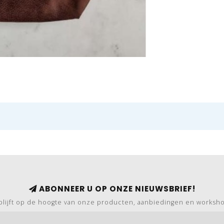
ABONNEER U OP ONZE NIEUWSBRIEF!
blijft op de hoogte van onze producten, aanbiedingen en worksh