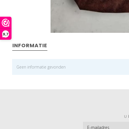
9,7
INFORMATIE
Geen informatie gevonden
U 