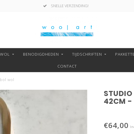
SNELLE VERZENDING!
NWOL
BENODIGDHEDEN
TIJDSCHRIFTEN
PAKKETT
CONTACT
bol wol
STUDIO 
42CM -
€64,00
In