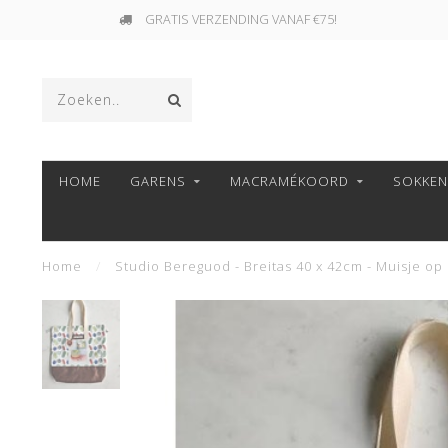
GRATIS VERZENDING VANAF €75!
HOME
GARENS
MACRAMÉKOORD
SOKKE
Home
/
Studio Bereguod - Breitas 40 x 42cm - Muisje op 