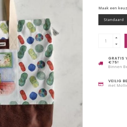
Maak een keu
Standaard
GRATIS 
€75!
Binnen B
VEILIG B
met Molli