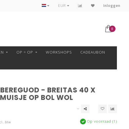
VEILIG BETALEN MET MOLLIE!
EUR
Inloggen
0
EN
OP = OP
WORKSHOPS
CADEAUBON
BEREGUOD - BREITAS 40 X
 MUISJE OP BOL WOL
Op voorraad (1)
cl. btw