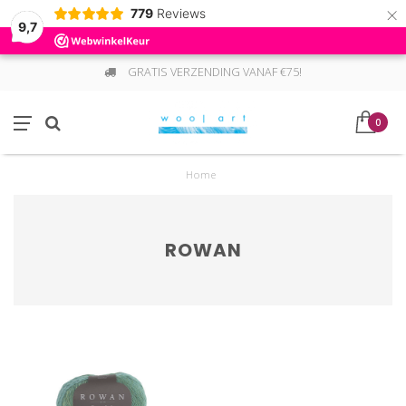
×
779
Reviews
9,7
GRATIS VERZENDING VANAF €75!
0
Home
ROWAN