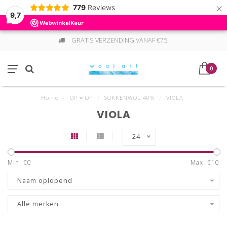
×
779
Reviews
9,7
GRATIS VERZENDING VANAF €75!
0
Home
/
OP = OP
/
SOKKENWOL 40%
/
VIOLA
VIOLA
24
Min: €
0
Max: €
10
Naam oplopend
Alle merken