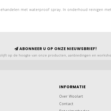
 behandelen met waterproof spray. In onderhoud reinigen m
ABONNEER U OP ONZE NIEUWSBRIEF!
blijft op de hoogte van onze producten, aanbiedingen en worksh
INFORMATIE
Over Woolart
Contact