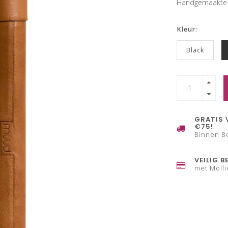
Handgemaakte l
Kleur:
Black
GRATIS 
€75!
Binnen B
VEILIG B
met Molli