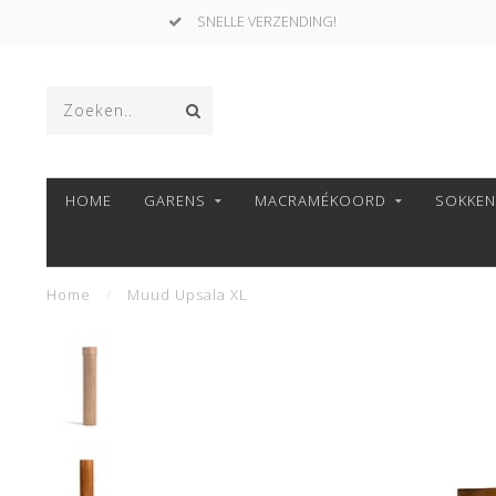
SNELLE VERZENDING!
HOME
GARENS
MACRAMÉKOORD
SOKKE
Home
/
Muud Upsala XL