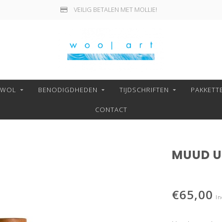
VEILIG BETALEN MET MOLLIE!
NWOL
BENODIGDHEDEN
TIJDSCHRIFTEN
PAKKETT
CONTACT
MUUD U
€65,00
In