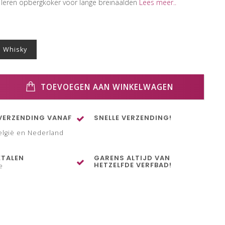
eren opbergkoker voor lange breinaalden
Lees meer..
Whisky
TOEVOEGEN AAN WINKELWAGEN
VERZENDING VANAF
SNELLE VERZENDING!
elgië en Nederland
ETALEN
GARENS ALTIJD VAN
HETZELFDE VERFBAD!
e