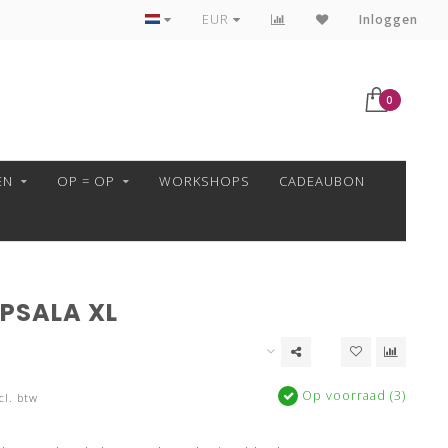
GARENS ALTIJD VAN HETZELFDE VERFBAD!
EUR
Inloggen
0
EN
OP = OP
WORKSHOPS
CADEAUBON
PSALA XL
Op voorraad (3)
cl. btw