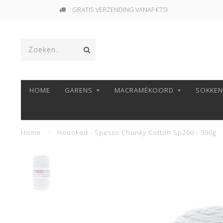
GRATIS VERZENDING VANAF €75!
HOME
GARENS
MACRAMÉKOORD
SOKKE
Home
/
Hoooked - Spesso Chunky Cotton Sp200 - 500g