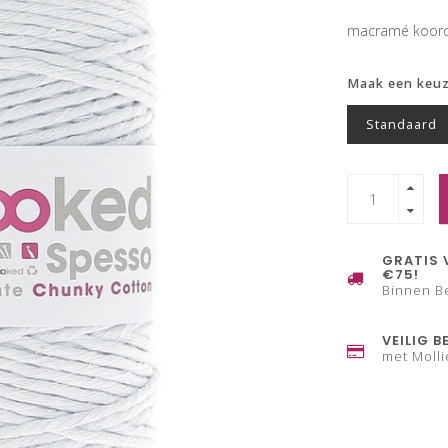
macramé koor
Maak een keu
Standaard
GRATIS 
€75!
Binnen B
VEILIG B
met Molli