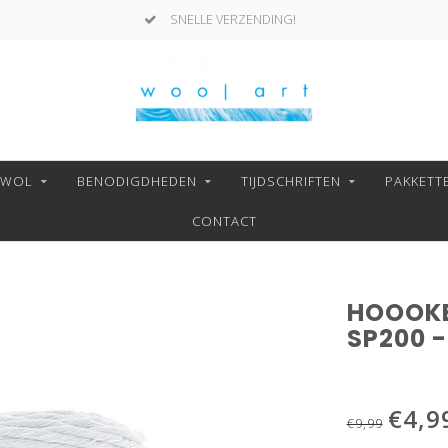
SNELLE VERZENDING!
NWOL
BENODIGDHEDEN
TIJDSCHRIFTEN
PAKKETT
CONTACT
HOOOKE
SP200 -
€4,9
€9,99