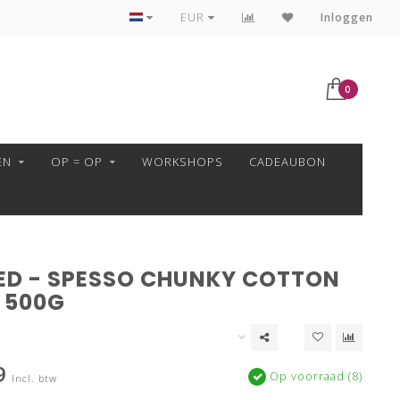
VEILIG BETALEN MET MOLLIE!
EUR
Inloggen
0
EN
OP = OP
WORKSHOPS
CADEAUBON
D - SPESSO CHUNKY COTTON
 500G
9
Op voorraad (8)
Incl. btw