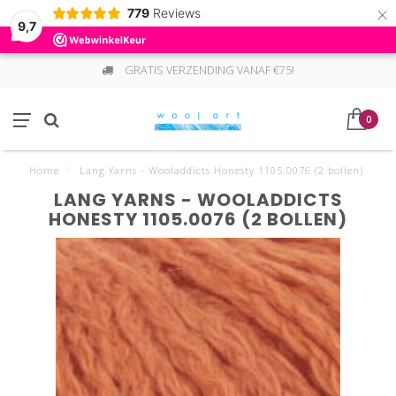
×
779
Reviews
9,7
GRATIS VERZENDING VANAF €75!
0
Home
/
Lang Yarns - Wooladdicts Honesty 1105.0076 (2 bollen)
LANG YARNS - WOOLADDICTS
HONESTY 1105.0076 (2 BOLLEN)