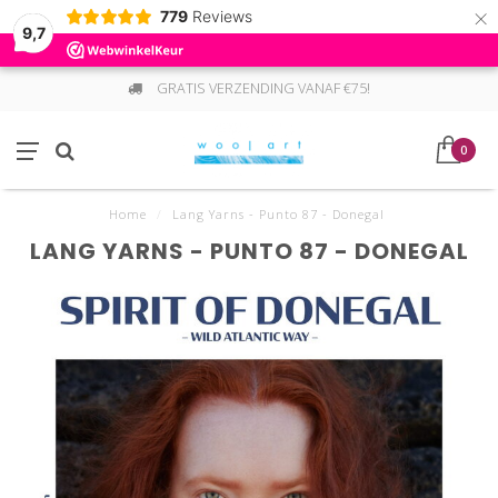
×
779
Reviews
9,7
GRATIS VERZENDING VANAF €75!
0
Home
/
Lang Yarns - Punto 87 - Donegal
LANG YARNS - PUNTO 87 - DONEGAL