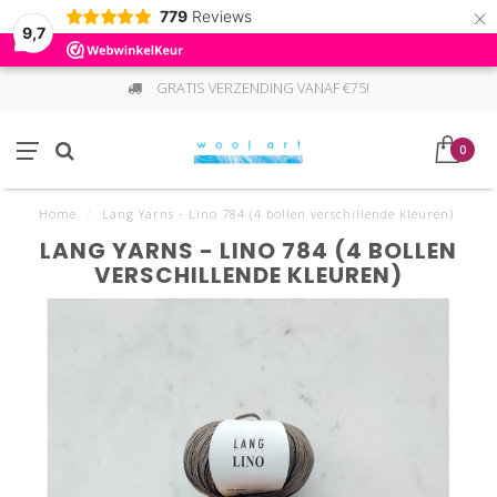
×
779
Reviews
9,7
GRATIS VERZENDING VANAF €75!
0
Home
/
Lang Yarns - Lino 784 (4 bollen verschillende kleuren)
LANG YARNS - LINO 784 (4 BOLLEN
VERSCHILLENDE KLEUREN)