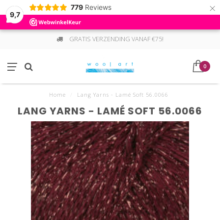
×
779
Reviews
9,7
GRATIS VERZENDING VANAF €75!
0
Home
/
Lang Yarns - Lamé Soft 56.0066
LANG YARNS - LAMÉ SOFT 56.0066