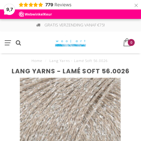
×
779
Reviews
9,7
GRATIS VERZENDING VANAF €75!
0
Home
/
Lang Yarns - Lamé Soft 56.0026
LANG YARNS - LAMÉ SOFT 56.0026