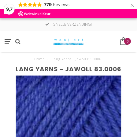
×
779
Reviews
9,7
SNELLE VERZENDING!
0
Home
/
Lang Yarns - Jawoll 83.0006
LANG YARNS - JAWOLL 83.0006