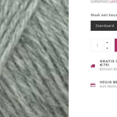
sokkenwol
Lees
Maak een keu
Standaard
GRATIS 
€75!
Binnen B
VEILIG B
met Molli