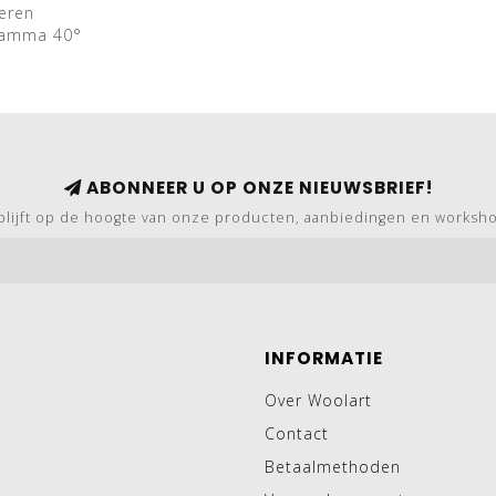
eren
ramma 40°
ABONNEER U OP ONZE NIEUWSBRIEF!
blijft op de hoogte van onze producten, aanbiedingen en worksh
INFORMATIE
Over Woolart
Contact
Betaalmethoden