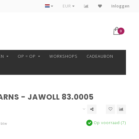
VEILIG BETALEN MET MOLLIE!
EUR
Inloggen
0
EN
OP = OP
WORKSHOPS
CADEAUBON
ARNS - JAWOLL 83.0005
Op voorraad (7)
 btw