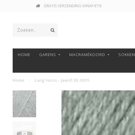
GRATIS VERZENDING VANAF €75!
HOME
GARENS
MACRAMÉKOORD
SOKKE
Home
/
Lang Yarns - Jawoll 83.0005