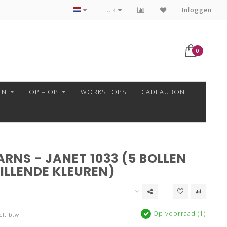
VEILIG BETALEN MET MOLLIE!
EUR
Inloggen
0
EN
OP = OP
WORKSHOPS
CADEAUBON
RNS - JANET 1033 (5 BOLLEN
ILLENDE KLEUREN)
Op voorraad (1)
cl. btw