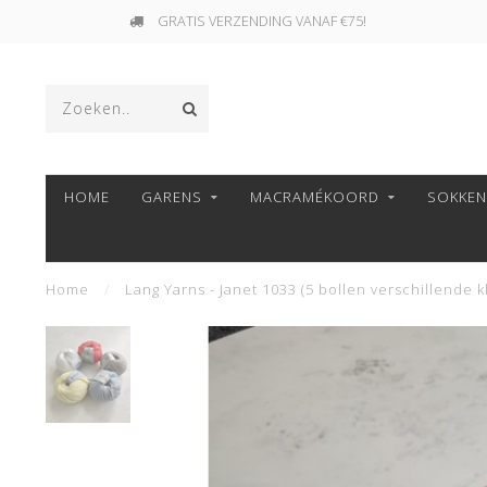
GRATIS VERZENDING VANAF €75!
HOME
GARENS
MACRAMÉKOORD
SOKKE
Home
/
Lang Yarns - Janet 1033 (5 bollen verschillende 