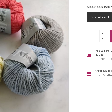
Maak een keu
Standaard
GRATIS 
€75!
Binnen B
VEILIG B
met Molli