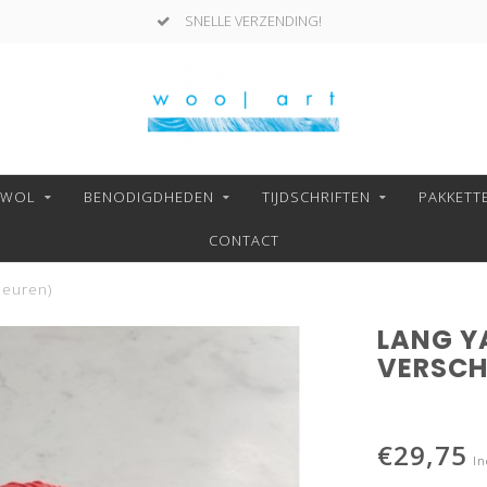
SNELLE VERZENDING!
NWOL
BENODIGDHEDEN
TIJDSCHRIFTEN
PAKKETT
CONTACT
kleuren)
LANG YA
VERSCH
€29,75
In