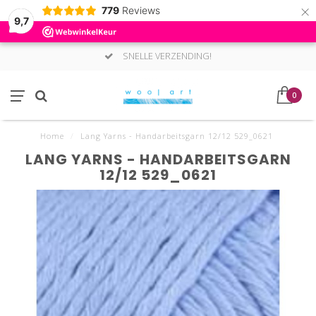
×
779
Reviews
9,7
SNELLE VERZENDING!
0
Home
/
Lang Yarns - Handarbeitsgarn 12/12 529_0621
LANG YARNS - HANDARBEITSGARN
12/12 529_0621