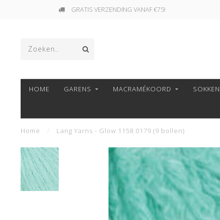
GRATIS VERZENDING VANAF €75!
HOME
GARENS
MACRAMÉKOORD
SOKKE
Home
/
Lang Yarns - Glow 1158.0179 (9 bollen)