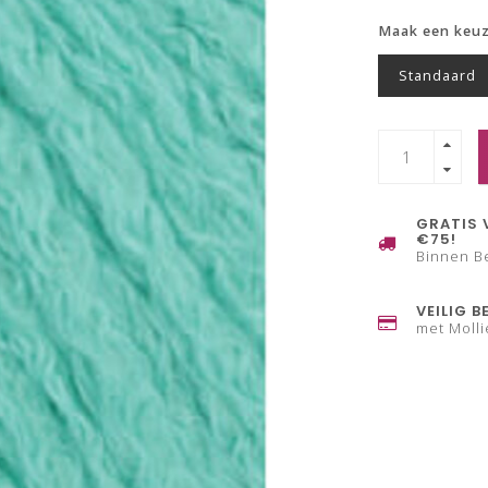
Maak een keu
Standaard
GRATIS 
€75!
Binnen B
VEILIG B
met Molli