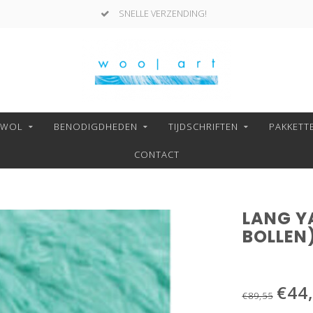
SNELLE VERZENDING!
NWOL
BENODIGDHEDEN
TIJDSCHRIFTEN
PAKKETT
CONTACT
LANG YA
BOLLEN
€44
€89,55