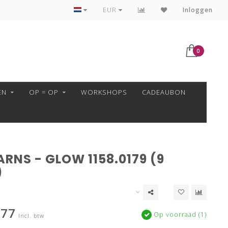
VEILIG BETALEN MET MOLLIE!
EUR
Inloggen
0
EN
OP = OP
WORKSHOPS
CADEAUBON
RNS - GLOW 1158.0179 (9
)
,77
Op voorraad (1)
Incl. btw