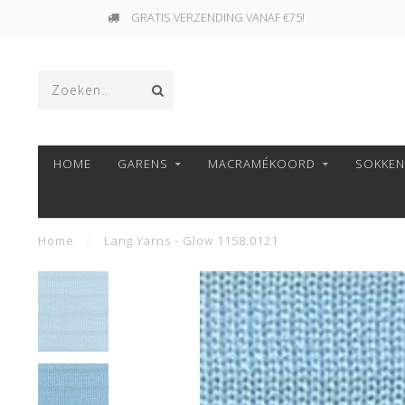
GRATIS VERZENDING VANAF €75!
HOME
GARENS
MACRAMÉKOORD
SOKKE
Home
/
Lang Yarns - Glow 1158.0121