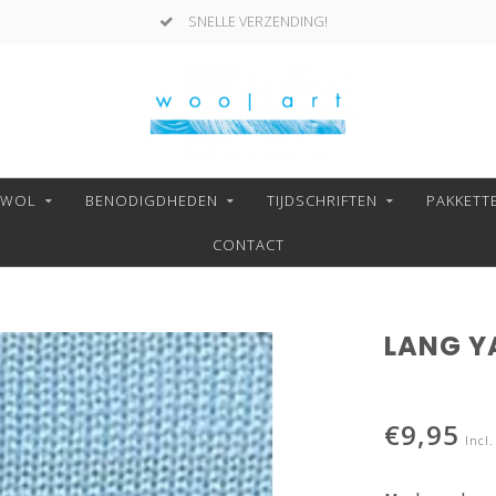
SNELLE VERZENDING!
NWOL
BENODIGDHEDEN
TIJDSCHRIFTEN
PAKKETT
CONTACT
LANG YA
€9,95
Incl.