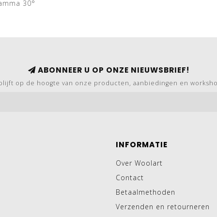
ramma 30°
ABONNEER U OP ONZE NIEUWSBRIEF!
blijft op de hoogte van onze producten, aanbiedingen en worksh
INFORMATIE
Over Woolart
Contact
Betaalmethoden
Verzenden en retourneren