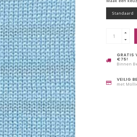
Maak een keu
Standaard
GRATIS 
€75!
Binnen B
VEILIG B
met Molli