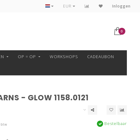
VEILIG BETALEN MET MOLLIE!
EUR
Inloggen
0
EN
OP = OP
WORKSHOPS
CADEAUBON
RNS - GLOW 1158.0121
Bestelbaar
 btw