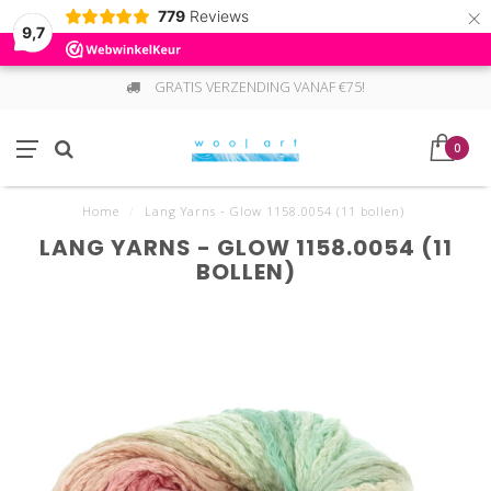
×
779
Reviews
9,7
GRATIS VERZENDING VANAF €75!
0
Home
/
Lang Yarns - Glow 1158.0054 (11 bollen)
LANG YARNS - GLOW 1158.0054 (11
BOLLEN)