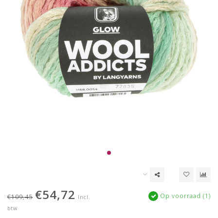
€54,72
Op voorraad (1)
€109,45
Incl.
btw