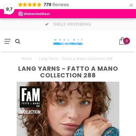
×
779
Reviews
9,7
SNELLE VERZENDING!
0
Home
/
Lang Yarns - Fatto a Mano Collection 288
LANG YARNS - FATTO A MANO
COLLECTION 288